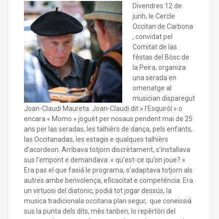
Divendres 12 de
junh, le Cercle
Occitan de Carbona
, convidat pel
Comitat de las
fèstas del Bòsc de
la Peira, organiza
una serada en
omenatge al
musician disparegut
Joan-Claudi Maureta. Joan-Claudi dit » l’Esquiròl » o
encara « Momo » joguèt per nosaus pendent mai de 25
ans per las seradas, les talhièrs de dança, pels enfants,
las Occitanadas, les estagis e qualques talhièrs
d’acordeon. Arribava totjorn discrètament, s’installava
sus l’empont e demandava: « qu’est-ce qu’on joue? »
Era pas el que fasiá le programa, s’adaptava totjorn als
autres ambe benvolença, eficacitat e competéncia. Era
un virtuosi del diatonic, podiá tot jogar dessús, la
musica tradicionala occitana plan segur, que coneissiá
sus la punta dels dits, mès tanben, lo repèrtòri del