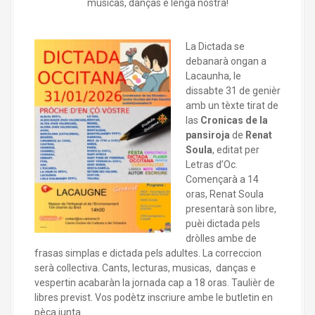
musicas, danças e lenga nòstra!
La Dictada se
debanarà ongan a
Lacaunha, le
dissabte 31 de genièr
amb un tèxte tirat de
las
Cronicas de la
pansiroja
de
Renat
Soula
, editat per
Letras d’Oc.
Començarà a 14
oras, Renat Soula
presentarà son libre,
puèi dictada pels
dròlles ambe de
frasas simplas e dictada pels adultes. La correccion
serà collectiva. Cants, lecturas, musicas, danças e
vespertin acabaràn la jornada cap a 18 oras. Taulièr de
libres previst. Vos podètz inscriure ambe le butletin en
pèça junta.