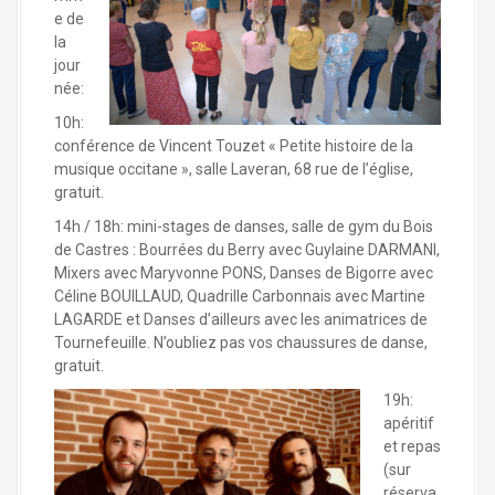
e de
la
jour
née:
10h:
conférence de Vincent Touzet « Petite histoire de la
musique occitane », salle Laveran, 68 rue de l’église,
gratuit.
14h / 18h: mini-stages de danses, salle de gym du Bois
de Castres : Bourrées du Berry avec Guylaine DARMANI,
Mixers avec Maryvonne PONS, Danses de Bigorre avec
Céline BOUILLAUD, Quadrille Carbonnais avec Martine
LAGARDE et Danses d’ailleurs avec les animatrices de
Tournefeuille. N’oubliez pas vos chaussures de danse,
gratuit.
19h:
apéritif
et repas
(sur
réserva