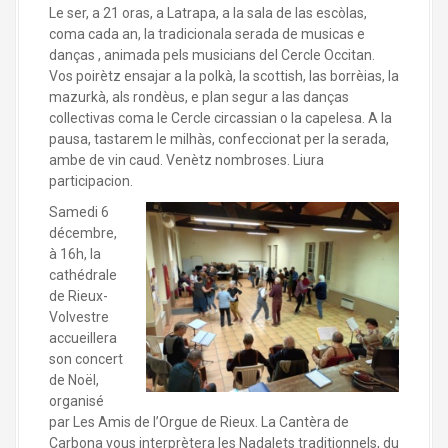
Le ser, a 21 oras, a Latrapa, a la sala de las escòlas,
coma cada an, la tradicionala serada de musicas e
danças , animada pels musicians del Cercle Occitan.
Vos poirètz ensajar a la polkà, la scottish, las borrèias, la
mazurkà, als rondèus, e plan segur a las danças
collectivas coma le Cercle circassian o la capelesa. A la
pausa, tastarem le milhàs, confeccionat per la serada,
ambe de vin caud. Venètz nombroses. Liura
participacion.
Samedi 6
décembre,
à 16h, la
cathédrale
de Rieux-
Volvestre
accueillera
son concert
de Noël,
organisé
par Les Amis de l’Orgue de Rieux. La Cantèra de
Carbona vous interprètera les Nadalets traditionnels, du