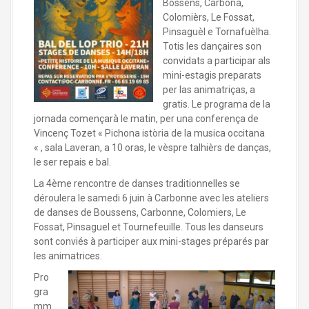
Bossens, Carbona,
Colomièrs, Le Fossat,
Pinsaguèl e Tornafuèlha.
Totis les dançaires son
convidats a participar als
mini-estagis preparats
per las animatriças, a
gratis. Le programa de la
jornada començarà le matin, per una conferença de
Vincenç Tozet « Pichona istòria de la musica occitana
« , sala Laveran, a 10 oras, le vèspre talhièrs de danças,
le ser repais e bal.
La 4ème rencontre de danses traditionnelles se
déroulera le samedi 6 juin à Carbonne avec les ateliers
de danses de Boussens, Carbonne, Colomiers, Le
Fossat, Pinsaguel et Tournefeuille. Tous les danseurs
sont conviés à participer aux mini-stages préparés par
les animatrices.
Pro
gra
mm