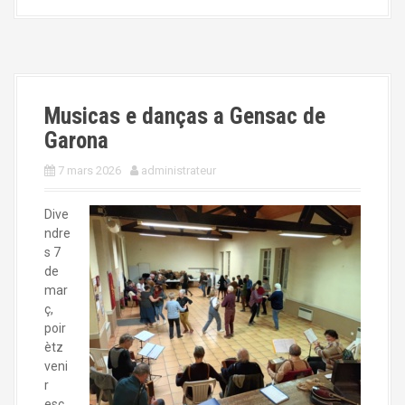
Musicas e danças a Gensac de
Garona
7 mars 2026
administrateur
Dive
ndre
s 7
de
mar
ç,
poir
ètz
veni
r
esc