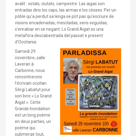
avalit : ostals, ciutats, campestre. Las aigas son
entradas dins los caps, las armas e los còsses. Per un
pòble qu’a perdut sa lenga se pòt pas qu’escriure de
visions encadenadas, mescladas, sens seguidas,
s’enrabiar en se negant. Lo Grand Aigat es una
metafòra descabestrada del passat e present
d’Occitania.
Samedi 29
novembre, salle
Laveran à
Carbonne, nous
rencontrerons
l’écrivain occitan
Sèrgi Labatut pour
son livre « Lo Grand
Aigat ». Cette
Grande Inondation
est un long poème
en deux parties, un
poème qui
submerge tout,