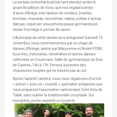
La serada contunharà pel bal tant atendut ambe le
grope Bouilleurs de Sons, que nos regalarà ambe
d’aires d’Arièja, mès tanben de rondèus, branles,
borrèias, mazukàs, escotishas, valsas, polkàs e autras
danças, copat per una pichona pausa gormanda per
tastar fromatge e pomas de sason.
L’Autonada de cette année sera ariégeoise! Samedi 15
novembre, nous commencerons par un stage de
danses d’Ariège, animé par Maryvonne et André PONS:
bourrées, traversées, réménilhes et autres danses
collectées en Couserans. Salle de gymnastique du Bois
de Castres, 14h à 17h. Pensez à prendre des
chaussures souples qui ne tracent pas au sol.
Après l’apéritif cantèra, nous nous régalerons d’un bel
« azinat » avec sa » rousole », spécialité ariégeoise que
nous préparera l’association carbonnaise Cent Sets de
Table, sans oublier la traditionnelle croustade. Sur
inscription, porter assiette et couverts.