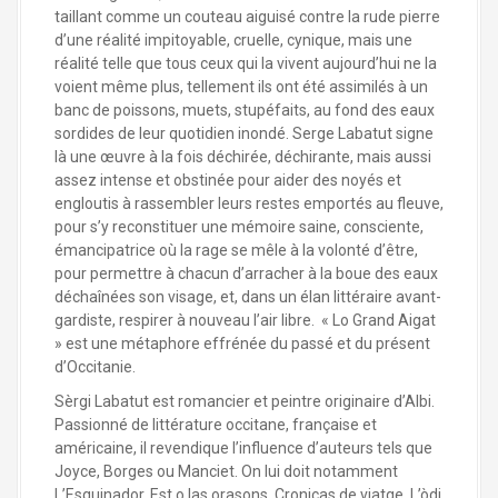
taillant comme un couteau aiguisé contre la rude pierre
d’une réalité impitoyable, cruelle, cynique, mais une
réalité telle que tous ceux qui la vivent aujourd’hui ne la
voient même plus, tellement ils ont été assimilés à un
banc de poissons, muets, stupéfaits, au fond des eaux
sordides de leur quotidien inondé. Serge Labatut signe
là une œuvre à la fois déchirée, déchirante, mais aussi
assez intense et obstinée pour aider des noyés et
engloutis à rassembler leurs restes emportés au fleuve,
pour s’y reconstituer une mémoire saine, consciente,
émancipatrice où la rage se mêle à la volonté d’être,
pour permettre à chacun d’arracher à la boue des eaux
déchaînées son visage, et, dans un élan littéraire avant-
gardiste, respirer à nouveau l’air libre. « Lo Grand Aigat
» est une métaphore effrénée du passé et du présent
d’Occitanie.
Sèrgi Labatut est romancier et peintre originaire d’Albi.
Passionné de littérature occitane, française et
américaine, il revendique l’influence d’auteurs tels que
Joyce, Borges ou Manciet. On lui doit notamment
L’Esquinador, Est o las orasons, Cronicas de viatge, L’òdi