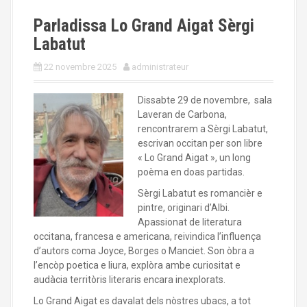
Parladissa Lo Grand Aigat Sèrgi
Labatut
22 novembre 2025
administrateur
Dissabte 29 de novembre, sala
Laveran de Carbona,
rencontrarem a Sèrgi Labatut,
escrivan occitan per son libre
« Lo Grand Aigat », un long
poèma en doas partidas.
Sèrgi Labatut es romancièr e
pintre, originari d’Albi.
Apassionat de literatura
occitana, francesa e americana, reivindica l’influença
d’autors coma Joyce, Borges o Manciet. Son òbra a
l’encòp poetica e liura, explòra ambe curiositat e
audàcia territòris literaris encara inexplorats.
Lo Grand Aigat es davalat dels nòstres ubacs, a tot