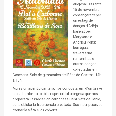
ariéjesa! Dissabte
15 de novembre,
començarem per
un estagi de
danças d’Arièja
bailejat per
Maryvòna e
Andrieu Pons:
borrègas,
travèrsadas,
remenilhas e
autras danças
collectadas en
Coserans. Sala de gimnastica del Bòsc de Castras, 14h
a 17h.
Après un aperitiu cantèra, nos congostarem d’un brave
asinat ambe sa rosòla, especialitat ariegesa que nos
prepararà l’associacion carbonesa Cent Sets de Table,
sens oblidar la tradicionala crostada. Sus inscripcion, se
menar la sièta e los cobèrts.