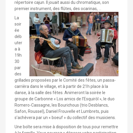
répertoire cajun. Il jouait aussi du chromatique, son
premier instrument, des flûtes, des ocarinas, …
La
soir
ée
déb
uter
a à
19h
30
par
des
grillades proposées par le Comité des fêtes, un passa-
carrièra dans le village, et à partir de 21h place à la
danse, à la salle des fêtes. Animeront la soirée le
groupe de Carbonne « Los amics de l’Esquiròl », le duo
Romero-Cassagne, les Bourichous (trio Desblancs,
Safon, Roussel), Daniel Frouvelle et Lumbrets, puis
s’achèvera par un « boeuf » du collectif des musiciens.
Une boîte sera mise à disposition de tous pour remettre
à la famille. Vous pourrez y déposer votre participation