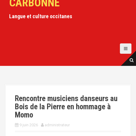
CARBONNE
a
l
Langue et culture occitanes
Rencontre musiciens danseurs au
Bois de la Pierre en hommage à
Momo
9 juin 2026
administrateur