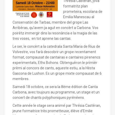
Thrésia Castéran, jova
formatritz plan
prometeira, escolana de
Emilia Manescau al
Conservatòri de Tarbas, membre del grope Las
Arribèras, qu’avem ja agut en concèrt a Carbona. Vos
poirètz immergir dins la resonància e la magia de las
tres voses, en tot aprene las cantas.
Le ser, le concèrt a la catedrala Santa Maria de Rius de
Volvestre, vos farà descobrir un grope recentament
format, compausat de cantairas e cantaires pirenencs
experimentats, Eths Bohons. Obtenguèron le primièr
prèmi al concors de cants, aqueste estiu, a la Hèsta
Gascona de Lushon. Es un grope mixte compausat de 6
membres.
Samedi 18 octobre, ce sera la 8ème édition de Canta
Carbona, avec toujours au programme, un stage et un
concert de chants polyphoniques pyrénéens.
Cette année le stage sera animé par Thrésia Castéran,
jeune formatrice très prometteuse, élève d’Emilie