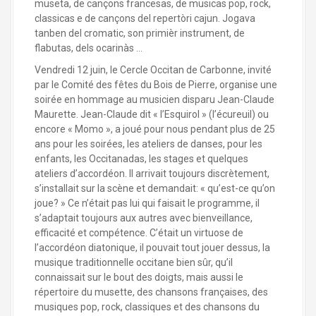
museta, de cançons francesas, de musicas pop, rock,
classicas e de cançons del repertòri cajun. Jogava
tanben del cromatic, son primièr instrument, de
flabutas, dels ocarinàs …
Vendredi 12 juin, le Cercle Occitan de Carbonne, invité
par le Comité des fêtes du Bois de Pierre, organise une
soirée en hommage au musicien disparu Jean-Claude
Maurette. Jean-Claude dit « l’Esquirol » (l’écureuil) ou
encore « Momo », a joué pour nous pendant plus de 25
ans pour les soirées, les ateliers de danses, pour les
enfants, les Occitanadas, les stages et quelques
ateliers d’accordéon. Il arrivait toujours discrètement,
s’installait sur la scène et demandait: « qu’est-ce qu’on
joue? » Ce n’était pas lui qui faisait le programme, il
s’adaptait toujours aux autres avec bienveillance,
efficacité et compétence. C’était un virtuose de
l’accordéon diatonique, il pouvait tout jouer dessus, la
musique traditionnelle occitane bien sûr, qu’il
connaissait sur le bout des doigts, mais aussi le
répertoire du musette, des chansons françaises, des
musiques pop, rock, classiques et des chansons du