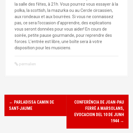
la salle des fêtes, à 21h. Vous pourrez vous essayer à la
polka, la scottish, la mazurka ou au Cercle circassien,
aux rondeaux et aux bourrées. Si vous ne connaissez
pas, ce sera l’occasion d’apprendre, des explications
vous seront données pour vous aider! En cours de
soirée, petite pause gourmande, pour reprendre des
forces. L’entrée est libre, une boîte sera à votre
disposition pour les musiciens.
permalien
←
PARLADISSA CAMIN DE
CONFERÉNCIA DE JOAN-PAU
N
SANT-JAUME
FERRÈ A MARSOLANS,
a
EVOCACION DEL 10 DE JUNH
1944
→
v