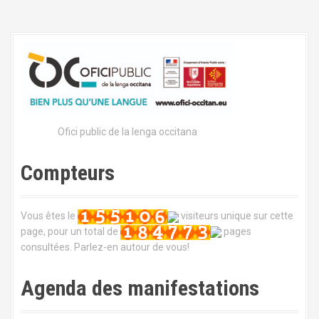
i
g
a
t
i
Ofici public de la lenga occitana
o
Compteurs
n
d
Vous êtes le
visiteurs unique sur cette
page, pour un total de
pages
e
consultées. Parlez-en autour de vous!
l
Agenda des manifestations
'