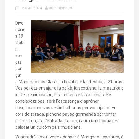
a
l
15 avril 2024
administrateur
Dive
ndre
s 19
d’ab
ril,
ven
ètz
dan
çar
a Marinhac-Las Claras, a la sala de las fèstas, a 21 oras.
Vos poirètz ensajar a la polkà, la scottisha, la mazurkà o
le Cercle circassian, les rondèus e las borrèias. Se
coneissètz pas, serà l’escasença d’apréner,
d’explicacions vos seràn balhadas per vos ajudar! En
cors de serada, pichona pausa gormanda per tornar
préner fòrças. L’entrada es liura, i aurà una bostia per
daissar un quicòm pels musicians.
Vendredi 19 avril, venez danser à Marignac-Lasclares, à