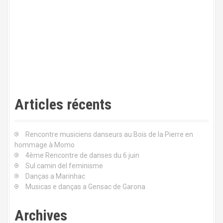
a
r
t
i
c
l
Articles récents
e
Rencontre musiciens danseurs au Bois de la Pierre en
hommage à Momo
4ème Rencontre de danses du 6 juin
Sul camin del feminisme
Danças a Marinhac
Musicas e danças a Gensac de Garona
Archives