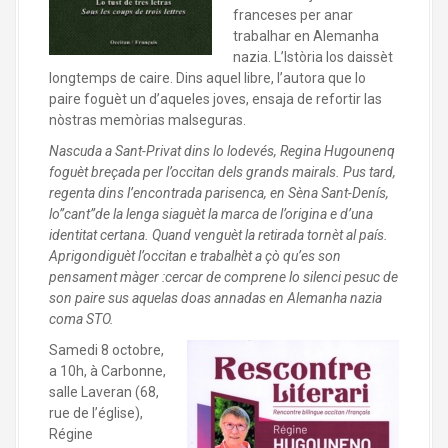
franceses per anar
trabalhar en Alemanha
nazia. L’Istòria los daissèt
longtemps de caire. Dins aquel libre, l’autora que lo
paire foguèt un d’aqueles joves, ensaja de refortir las
nòstras memòrias malseguras.
Nascuda a Sant-Privat dins lo lodevés, Regina Hugounenq
foguèt breçada per l’occitan dels grands mairals. Pus tard,
regenta dins l’encontrada parisenca, en Sèna Sant-Denís,
lo”cant”de la lenga siaguèt la marca de l’origina e d’una
identitat certana. Quand venguèt la retirada tornèt al país.
Aprigondiguèt l’occitan e trabalhèt a çò qu’es son
pensament màger :cercar de comprene lo silenci pesuc de
son paire sus aquelas doas annadas en Alemanha
nazia
coma STO.
Samedi 8 octobre,
a 10h, à Carbonne,
salle Laveran (68,
rue de l’église),
Régine