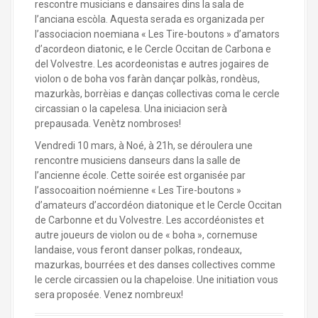
rescontre musicians e dansaires dins la sala de
l’anciana escòla. Aquesta serada es organizada per
l’associacion noemiana « Les Tire-boutons » d’amators
d’acordeon diatonic, e le Cercle Occitan de Carbona e
del Volvestre. Les acordeonistas e autres jogaires de
violon o de boha vos faràn dançar polkàs, rondèus,
mazurkàs, borrèias e danças collectivas coma le cercle
circassian o la capelesa. Una iniciacion serà
prepausada. Venètz nombroses!
Vendredi 10 mars, à Noé, à 21h, se déroulera une
rencontre musiciens danseurs dans la salle de
l’ancienne école. Cette soirée est organisée par
l’assocoaition noémienne « Les Tire-boutons »
d’amateurs d’accordéon diatonique et le Cercle Occitan
de Carbonne et du Volvestre. Les accordéonistes et
autre joueurs de violon ou de « boha », cornemuse
landaise, vous feront danser polkas, rondeaux,
mazurkas, bourrées et des danses collectives comme
le cercle circassien ou la chapeloise. Une initiation vous
sera proposée. Venez nombreux!