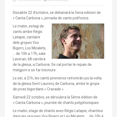
Dissabte 22 d’octobre, se debanarà la 5ena edicion de
« Canta Carbona », jornada de cants polifonics.
Le matin, estagi de
cants ambe Régis
Latapie, cantaire
dels gropes Vox
Bigerri, Los Micalets,
… de 10h a 17h, sala
Laveran, 68 carrièra
de la gleisa, a Carbona. Se cal portar le repais de
miègjorn e se far inscriure.
Le ser, a 21h, les cants pirenencs retroniràn jos la volta
de la gleisa Sent-Laurenç de Carbona, ambe le grope
de joves bigordans « Cracade ».
Samedi 22 octobre, se déroulera la 5ème édition de
« Canta Carbona », journée de chants polyphoniques.
Le matin, stage de chants avec Régis Latapie, chanteur
dans les groupes Vox Bigerri et Les Micalets, … de 10h à