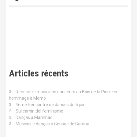
s
e
i
n
d
e
Articles récents
s
a
Rencontre musiciens danseurs au Bois de la Pierre en
hommage à Momo
r
4ème Rencontre de danses du 6 juin
t
Sul camin del feminisme
Danças a Marinhac
i
Musicas e danças a Gensac de Garona