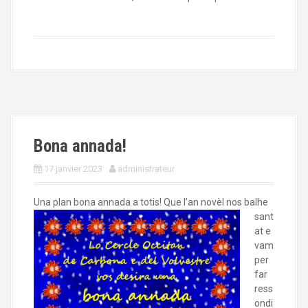
Bona annada!
17 janvier 2023
administrateur
Una plan bona an
nada a totis! Que l’an novèl nos balhe
sant
at e
vam
per
far
ress
ondi