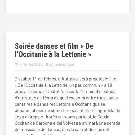
Soirée danses et film « De
l’Occitanie à la Lettonie »
7 février 2023
administrateur
Dissabte 11 de febrièr, a Autariva, serà projetat le film
« De l’Occitanie à la Lettonie, un pas commun » a 18
oras al cinemà L’Oustal. Nos conta l’ambient d’estudi,
d’amistat e de fèsta d’aquel escambi entre musicaires,
cantaires e dansaires Lettons e Occitans que se
debanèt al mes de setembre passat entre Lagardela de
Leza e Grepiac. Après un repais partejat, le Cercle
Occitan de Carbona e del Volvèstre animarà una serada
de musicas e de danças, dins la sala al-dessús del