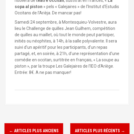
risolièra de
teatre occitan
, sustitrat en francés, «
La
sopa al piston
» pels « Galejaires » de l’Institut d’Estudis
Occitans de l’Arièja. De mancar pas!
Samedi 24 septembre, à Montesquieu-Volvestre, aura
lieu le Challenge de quilles Jean Guilhem, compétition
de quilles au maillet, où tout le monde peut participer,
initiés ou néophites, à 14h, à la salle polyvalente. Il sera
suivi d’un apéritif pour les participants, d’un repas
partagé, et, en soirée, à 21h, d’une représentation d’une
comédie en occitan, surtitrée en français, « La soupe au
piston », par la troupe Les Galejaires de l’IEO d’Ariège.
Entrée: 8€. A ne pas manquer!
←
ARTICLES PLUS ANCIENS
ARTICLES PLUS RÉCENTS
→