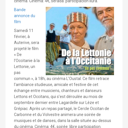
cinemà. Cinemà: 4€, serada: participacion liura.
Bande
annonce du
film
Samedi 11
février, à
Auterive, sera
projeté le film
« De
l’Occitanie à la
Lettonie, un
pas
commun », à 18h, au cinéma L’Oustal. Ce film retrace
l’ambiance studieuse, amicale et festive de cet
échange entre musiciens, chanteurs et danseurs
Lettons et Occitans, qui s’est déroulée au mois de
septembre dernier entre Lagardelle sur Lèze et
Grépiac. Après un repas partagé, le Cercle Occitan de
Carbonne et du Volvestre animera une soirée de
musiques et de danses, dans la salle située au-dessus
du cinéma. Cinéma: 4€, soirée: libre participation.