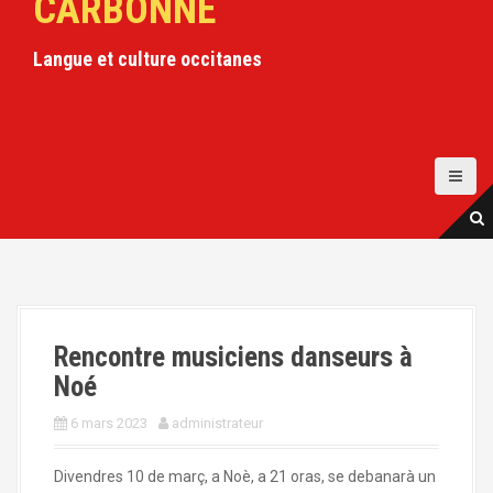
CARBONNE
a
l
Langue et culture occitanes
Rencontre musiciens danseurs à
Noé
6 mars 2023
administrateur
Divendres 10 de març, a Noè, a 21 oras, se debanarà un