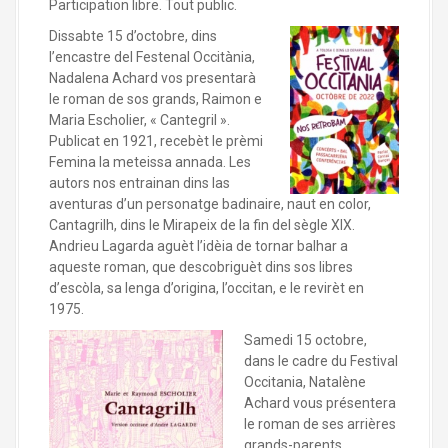
Participation libre. Tout public.
Dissabte 15 d’octobre, dins
l’encastre del Festenal Occitània,
Nadalena Achard vos presentarà
le roman de sos grands, Raimon e
Maria Escholier, « Cantegril ».
Publicat en 1921, recebèt le prèmi
Femina la meteissa annada. Les
autors nos entrainan dins las
aventuras d’un personatge badinaire, naut en color,
Cantagrilh, dins le Mirapeix de la fin del sègle XIX.
Andrieu Lagarda aguèt l’idèia de tornar balhar a
aqueste roman, que descobriguèt dins sos libres
d’escòla, sa lenga d’origina, l’occitan, e le revirèt en
1975.
Samedi 15 octobre,
dans le cadre du Festival
Occitania, Natalène
Achard vous présentera
le roman de ses arrières
grands-parents,