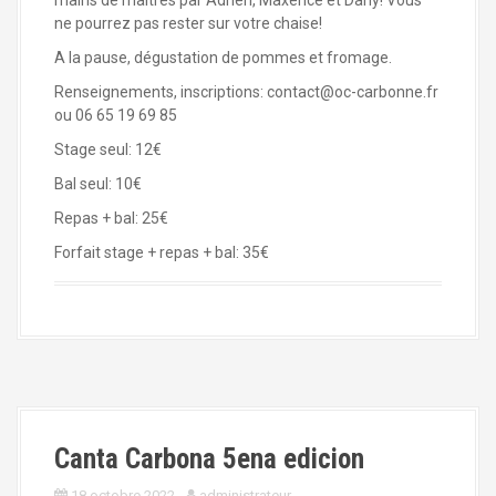
mains de maîtres par Adrien, Maxence et Dany! Vous
ne pourrez pas rester sur votre chaise!
A la pause, dégustation de pommes et fromage.
Renseignements, inscriptions:
contact@oc-carbonne.fr
ou 06 65 19 69 85
Stage seul: 12€
Bal seul: 10€
Repas + bal: 25€
Forfait stage + repas + bal: 35€
Canta Carbona 5ena edicion
18 octobre 2022
administrateur