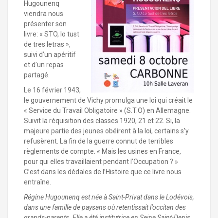
Hugounenq
viendra nous
présenter son
livre: « STO, lo tust
de tres letras »,
suivi d’un apéritif
et d’un repas
partagé.
Le 16 février 1943,
le gouvernement de Vichy promulga une loi qui créait le
« Service du Travail Obligatoire » (S.T.O) en Allemagne.
Suivit la réquisition des classes 1920, 21 et 22. Si, la
majeure partie des jeunes obéirent à la loi, certains s’y
refusèrent. La fin de la guerre connut de terribles
règlements de compte. « Mais les usines en France,
pour qui elles travaillaient pendant l’Occupation ? »
C’est dans les dédales de l’Histoire que ce livre nous
entraîne.
Régine Hugounenq est née à Saint-Privat dans le Lodévois,
dans une famille de paysans où retentissait l’occitan des
grands-parents. Elle a été institutrice en Seine Saint-Denis