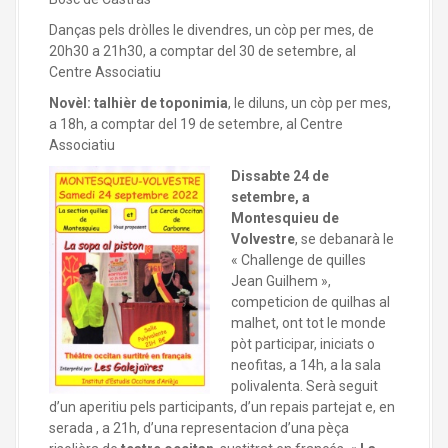
Danças pels dròlles le divendres, un còp per mes, de
20h30 a 21h30, a comptar del 30 de setembre, al
Centre Associatiu
Novèl: talhièr de toponimia
, le diluns, un còp per mes,
a 18h, a comptar del 19 de setembre, al Centre
Associatiu
Dissabte
24 de
setembre, a
Montesquieu de
Volvestre
, se debanarà le
« Challenge de quilles
Jean Guilhem »,
competicion de quilhas al
malhet, ont tot le monde
pòt participar, iniciats o
neofitas, a 14h, a la sala
polivalenta. Serà seguit
d’un aperitiu pels participants, d’un repais partejat e, en
serada , a 21h, d’una representacion d’una pèça