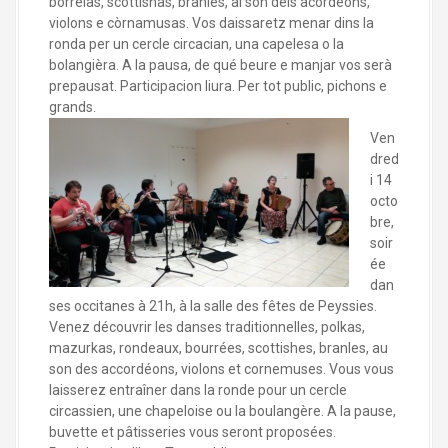
borrèias, scottishas, branles, al son dels acordeons,
violons e còrnamusas. Vos daissaretz menar dins la
ronda per un cercle circacian, una capelesa o la
bolangièra. A la pausa, de qué beure e manjar vos serà
prepausat. Participacion liura. Per tot public, pichons e
grands.
Ven
dred
i 14
octo
bre,
soir
ée
dan
ses occitanes à 21h, à la salle des fêtes de Peyssies.
Venez découvrir les danses traditionnelles, polkas,
mazurkas, rondeaux, bourrées, scottishes, branles, au
son des accordéons, violons et cornemuses. Vous vous
laisserez entraîner dans la ronde pour un cercle
circassien, une chapeloise ou la boulangère. A la pause,
buvette et pâtisseries vous seront proposées.