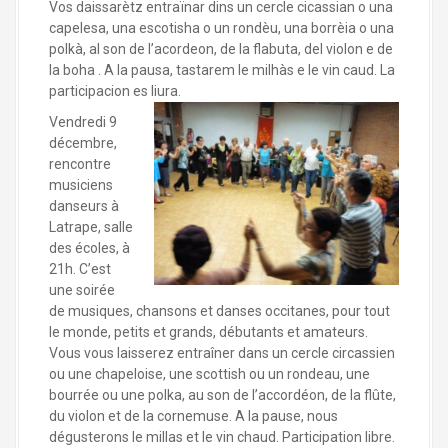
Vos daissarètz entraïnar dins un cercle cicassian o una
capelesa, una escotisha o un rondèu, una borrèia o una
polkà, al son de l’acordeon, de la flabuta, del violon e de
la boha . A la pausa, tastarem le milhàs e le vin caud. La
participacion es liura.
Vendredi 9
décembre,
rencontre
musiciens
danseurs à
Latrape, salle
des écoles, à
21h. C’est
une soirée
de musiques, chansons et danses occitanes, pour tout
le monde, petits et grands, débutants et amateurs.
Vous vous laisserez entraîner dans un cercle circassien
ou une chapeloise, une scottish ou un rondeau, une
bourrée ou une polka, au son de l’accordéon, de la flûte,
du violon et de la cornemuse. A la pause, nous
dégusterons le millas et le vin chaud. Participation libre.