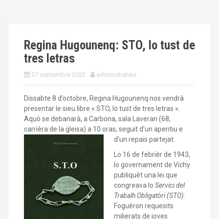
Regina Hugounenq: STO, lo tust de
tres letras
27 septembre 2022
administrateur
Dissabte 8 d’octobre, Regina Hugounenq nos vendrà
presentar le sieu libre « STO, lo tust de tres letras ».
Aquò se debanarà, a Carbona, sala Laveran (68,
carrièra de la gleisa) a 10 oras, seguit d’un aperitiu e
d’un repais partejat.
Lo 16 de febrièr de 1943,
lo governament de Vichy
publiquèt una lei que
congreava lo
Servici
del
Trabalh Obligatòri (STO).
Foguèron requesits
milierats de joves