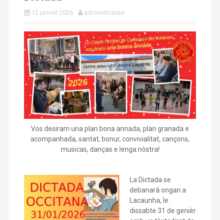
a
l
12 janvier 2026
administrateur
Vos desiram una plan bona annada, plan granada e
acompanhada, santat, bonur, convivialitat, cançons,
musicas, danças e lenga nòstra!
La Dictada se
debanarà ongan a
Lacaunha, le
dissabte 31 de genièr