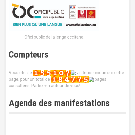
g
a
t
Ofici public de la lenga occitana
i
o
Compteurs
n
Vous êtes le
visiteurs unique sur cette
d
page, pour un total de
pages
consultées. Parlez-en autour de vous!
e
l
Agenda des manifestations
'
a