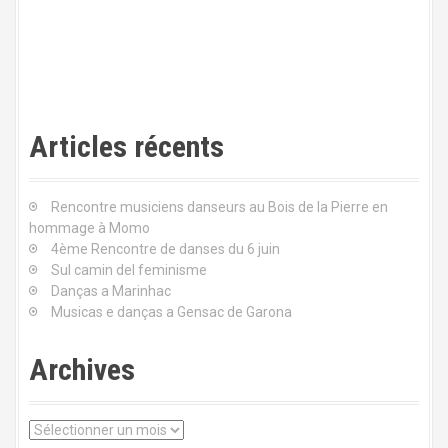
r
t
i
c
Articles récents
l
e
Rencontre musiciens danseurs au Bois de la Pierre en
hommage à Momo
4ème Rencontre de danses du 6 juin
Sul camin del feminisme
Danças a Marinhac
Musicas e danças a Gensac de Garona
Archives
A