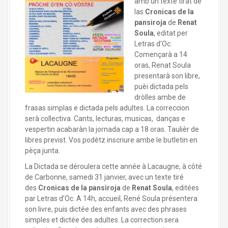
amb un tèxte tirat de
las
Cronicas de la
pansiroja
de
Renat
Soula
, editat per
Letras d’Oc.
Començarà a 14
oras, Renat Soula
presentarà son libre,
puèi dictada pels
dròlles ambe de
frasas simplas e dictada pels adultes. La correccion
serà collectiva. Cants, lecturas, musicas, danças e
vespertin acabaràn la jornada cap a 18 oras. Taulièr de
libres previst. Vos podètz inscriure ambe le butletin en
pèça junta.
La Dictada se déroulera cette année à Lacaugne, à côté
de Carbonne, samedi 31 janvier, avec un texte tiré
des
Cronicas de la pansiroja
de
Renat Soula
, editées
par Letras d’Oc. A 14h, accueil, René Soula présentera
son livre, puis dictée des enfants avec des phrases
simples et dictée des adultes. La correction sera