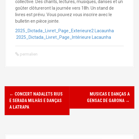
collective. Des chants, lectures, musiques, danses et un
goûter clôtureront la journée vers 18h. Un stand de
livres est prévu. Vous pouvez vous inscrire avec le
bulletin en pièce jointe.
2025_Dictada_Livret_Page_Exterieure2 Lacaunha
2025_Dictada_Livret_Page_Intérieure Lacaunha
permalien
←
CONCERT NADALETS RIUS
MUSICAS E DANÇAS A
N
E SERADA MILHÀS E DANÇAS
GENSAC DE GARONA
→
a
A LATRAPA
v
i